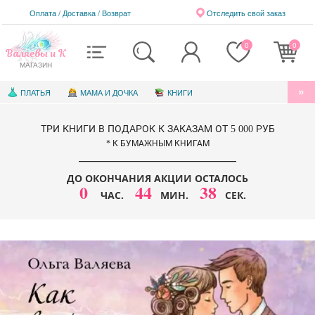
Оплата / Доставка
/
Возврат
Отследить свой заказ
0
0
Валяевы и К
МАГАЗИН
ПЛАТЬЯ
МАМА И ДОЧКА
КНИГИ
АУДИОКНИГИ
БЛАГОТВОРИТЕЛЬНОСТЬ
ТРИ КНИГИ В ПОДАРОК К ЗАКАЗАМ ОТ 5 000 РУБ
КНИГИ ДЛЯ ДЕТЕЙ
ЭЛЕКТРОННЫЕ КНИГИ
* К БУМАЖНЫМ КНИГАМ
СЕРТИФИКАТЫ
ДО ОКОНЧАНИЯ АКЦИИ ОСТАЛОСЬ
0
44
37
ЧАС.
МИН.
СЕК.