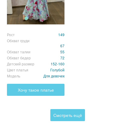
2 звезды
(0)
1 звезда
(0)
Рост
149
Обхват груди
67
Обхват талии
55
Обхват бедер
72
Детский размер
152-160
Цвет платья
Голубой
Сортировка:
по дате добавления
по полезности
Модель
Для девочек
Ещё не добавлено ни одного комментария
Хочу такое платье
Смотреть ещё