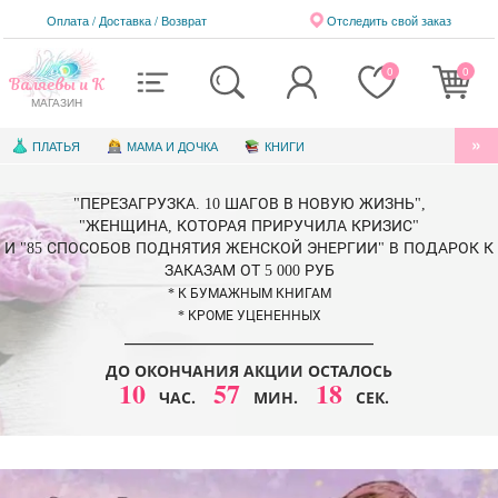
Оплата / Доставка
/
Возврат
Отследить свой заказ
0
0
Валяевы и К
МАГАЗИН
ПЛАТЬЯ
МАМА И ДОЧКА
КНИГИ
АУДИОКНИГИ
БЛАГОТВОРИТЕЛЬНОСТЬ
"ПЕРЕЗАГРУЗКА. 10 ШАГОВ В НОВУЮ ЖИЗНЬ",
КНИГИ ДЛЯ ДЕТЕЙ
ЭЛЕКТРОННЫЕ КНИГИ
"ЖЕНЩИНА, КОТОРАЯ ПРИРУЧИЛА КРИЗИС"
И "85 СПОСОБОВ ПОДНЯТИЯ ЖЕНСКОЙ ЭНЕРГИИ" В ПОДАРОК К
СЕРТИФИКАТЫ
ЗАКАЗАМ ОТ 5 000 РУБ
* К БУМАЖНЫМ КНИГАМ
* КРОМЕ УЦЕНЕННЫХ
ДО ОКОНЧАНИЯ АКЦИИ ОСТАЛОСЬ
10
57
16
ЧАС.
МИН.
СЕК.