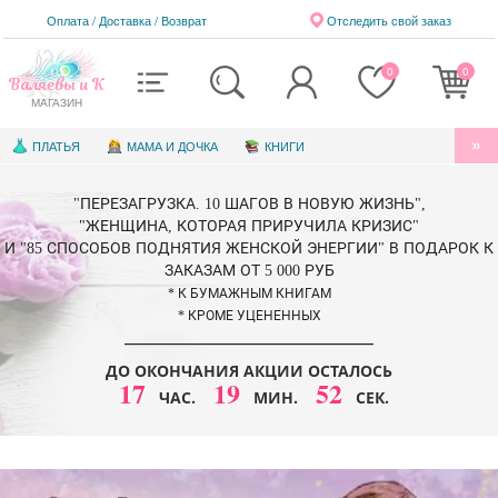
Оплата / Доставка
/
Возврат
Отследить свой заказ
0
0
Валяевы и К
МАГАЗИН
ПЛАТЬЯ
МАМА И ДОЧКА
КНИГИ
АУДИОКНИГИ
БЛАГОТВОРИТЕЛЬНОСТЬ
"ПЕРЕЗАГРУЗКА. 10 ШАГОВ В НОВУЮ ЖИЗНЬ",
КНИГИ ДЛЯ ДЕТЕЙ
ЭЛЕКТРОННЫЕ КНИГИ
"ЖЕНЩИНА, КОТОРАЯ ПРИРУЧИЛА КРИЗИС"
И "85 СПОСОБОВ ПОДНЯТИЯ ЖЕНСКОЙ ЭНЕРГИИ" В ПОДАРОК К
СЕРТИФИКАТЫ
ЗАКАЗАМ ОТ 5 000 РУБ
* К БУМАЖНЫМ КНИГАМ
* КРОМЕ УЦЕНЕННЫХ
ДО ОКОНЧАНИЯ АКЦИИ ОСТАЛОСЬ
17
19
50
ЧАС.
МИН.
СЕК.