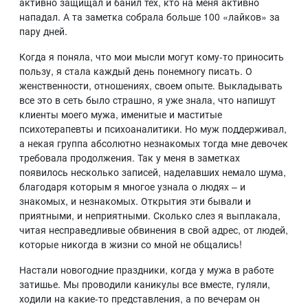
активно защищал и банил тех, кто на меня активно
нападал. А та заметка собрала больше 100 «лайков» за
пару дней.
Когда я поняла, что мои мысли могут кому-то приносить
пользу, я стала каждый день понемногу писать. О
женственности, отношениях, своем опыте. Выкладывать
все это в сеть было страшно, я уже знала, что напишут
клиенты моего мужа, именитые и маститые
психотерапевты и психоаналитики. Но муж поддерживал,
а некая группа абсолютно незнакомых тогда мне девочек
требовала продолжения. Так у меня в заметках
появилось несколько записей, наделавших немало шума,
благодаря которым я многое узнала о людях – и
знакомых, и незнакомых. Открытия эти бывали и
приятными, и неприятными. Сколько слез я выплакала,
читая несправедливые обвинения в свой адрес, от людей,
которые никогда в жизни со мной не общались!
Настали новогодние праздники, когда у мужа в работе
затишье. Мы проводили каникулы все вместе, гуляли,
ходили на какие-то представления, а по вечерам он