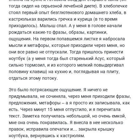
тогда сидел на серьезной лечебной диете). В хлебопечке
стоял первый опыт безглютенового домашнего хлеба, в
кастрюльках варились гречка и курица (в то время
приходилось). Малыш спал. А у меня в голове начали
рождаться какие-то фразы, образы, картинки,
ощущения. На первом попавшемся листке я набросала
мысли и метафоры, которые приходили через меня, но
они все равно не отпускали. Тогда пришлось принести
ноутбук (а у меня тогда был старенький Асус, который
сильно тормозил, и из которого мелкий повыдергивал
половину клавиш) на кухню и, поглядывая на плиту,
отдаться этому потоку.
Это было потрясающее ощущение. Я ничего не
придумывала, не сочиняла, через меня приходили фразы,
предложения, метафоры – а я просто их записывала, как
есть. Через минут 15 меня отпустило, и я перечитала
текст. Заметка получилась небольшой, но очень емкой,
мне она очень понравилась. Я внесла в нее несколько
правок, исправила опечатки и… закрыла крышку
ноутбука, вернувшись к кастрюлям.