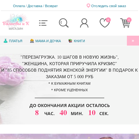
Оплата / Доставка
/
Возврат
Отследить свой заказ
0
0
Валяевы и К
МАГАЗИН
ПЛАТЬЯ
МАМА И ДОЧКА
КНИГИ
АУДИОКНИГИ
БЛАГОТВОРИТЕЛЬНОСТЬ
"ПЕРЕЗАГРУЗКА. 10 ШАГОВ В НОВУЮ ЖИЗНЬ",
КНИГИ ДЛЯ ДЕТЕЙ
ЭЛЕКТРОННЫЕ КНИГИ
"ЖЕНЩИНА, КОТОРАЯ ПРИРУЧИЛА КРИЗИС"
И "85 СПОСОБОВ ПОДНЯТИЯ ЖЕНСКОЙ ЭНЕРГИИ" В ПОДАРОК К
СЕРТИФИКАТЫ
ЗАКАЗАМ ОТ 5 000 РУБ
* К БУМАЖНЫМ КНИГАМ
* КРОМЕ УЦЕНЕННЫХ
ДО ОКОНЧАНИЯ АКЦИИ ОСТАЛОСЬ
8
40
06
ЧАС.
МИН.
СЕК.