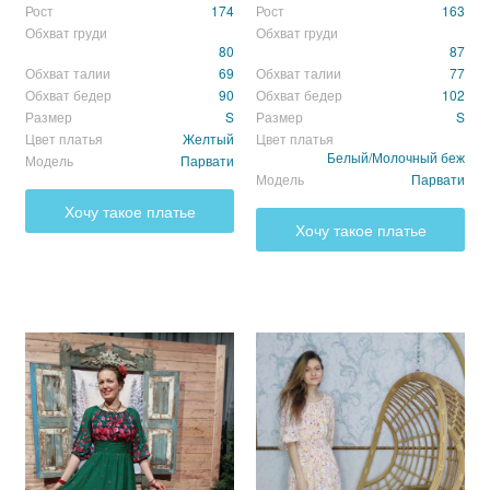
Рост
174
Рост
163
Обхват груди
Обхват груди
80
87
Обхват талии
69
Обхват талии
77
Обхват бедер
90
Обхват бедер
102
Размер
S
Размер
S
Цвет платья
Желтый
Цвет платья
Сортировка:
по дате добавления
по полезности
Белый/Молочный беж
Модель
Парвати
Модель
Парвати
Елена
Хочу такое платье
09.04.2024
Хочу такое платье
Тончайшее и невесомое, нежный , приятный цвет.
0
0