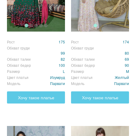
Рост
175
Рост
174
Обхват груди
Обхват груди
99
80
Обхват талии
82
Обхват талии
69
Обхват бедер
100
Обхват бедер
90
Размер
L
Размер
M
Цвет платья
Изумруд
Цвет платья
Желтый
Модель
Парвати
Модель
Парвати
Хочу такое платье
Хочу такое платье