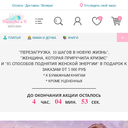
Оплата / Доставка
/
Возврат
Отследить свой заказ
0
0
Валяевы и К
МАГАЗИН
ПЛАТЬЯ
МАМА И ДОЧКА
КНИГИ
АУДИОКНИГИ
БЛАГОТВОРИТЕЛЬНОСТЬ
"ПЕРЕЗАГРУЗКА. 10 ШАГОВ В НОВУЮ ЖИЗНЬ",
КНИГИ ДЛЯ ДЕТЕЙ
ЭЛЕКТРОННЫЕ КНИГИ
"ЖЕНЩИНА, КОТОРАЯ ПРИРУЧИЛА КРИЗИС"
И "85 СПОСОБОВ ПОДНЯТИЯ ЖЕНСКОЙ ЭНЕРГИИ" В ПОДАРОК К
СЕРТИФИКАТЫ
ЗАКАЗАМ ОТ 5 000 РУБ
* К БУМАЖНЫМ КНИГАМ
* КРОМЕ УЦЕНЕННЫХ
ДО ОКОНЧАНИЯ АКЦИИ ОСТАЛОСЬ
4
04
51
ЧАС.
МИН.
СЕК.