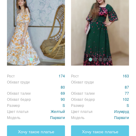
Рост
174
Рост
163
Обхват груди
Обхват груди
80
87
Обхват талии
69
Обхват талии
77
Обхват бедер
90
Обхват бедер
102
Размер
S
Размер
S
Цвет платья
Желтый
Цвет платья
Изумруд
Модель
Парвати
Модель
Парвати
Хочу такое платье
Хочу такое платье