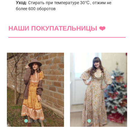
Уход:
Стирать при температуре 30℃, отжим не
более 600 оборотов
НАШИ ПОКУПАТЕЛЬНИЦЫ ❤️
(1)
5 звёзд
(1)
4 звезды
(0)
3 звезды
(0)
2 звезды
(0)
1 звезда
(0)