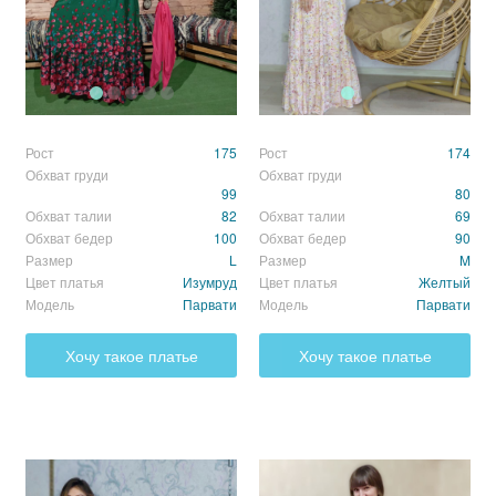
Рост
175
Рост
174
Обхват груди
Обхват груди
99
80
Обхват талии
82
Обхват талии
69
Обхват бедер
100
Обхват бедер
90
Размер
L
Размер
M
Цвет платья
Изумруд
Цвет платья
Желтый
Модель
Парвати
Модель
Парвати
Хочу такое платье
Хочу такое платье