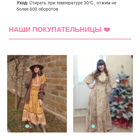
Уход:
Стирать при температуре 30℃, отжим не
более 600 оборотов
НАШИ ПОКУПАТЕЛЬНИЦЫ ❤️
(0)
5 звёзд
(0)
4 звезды
(0)
3 звезды
(0)
2 звезды
(0)
1 звезда
(0)