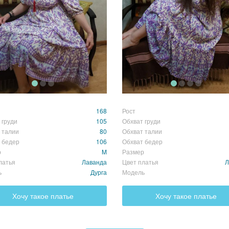
168
Рост
 груди
105
Обхват груди
 талии
80
Обхват талии
 бедер
106
Обхват бедер
р
M
Размер
латья
Лаванда
Цвет платья
Л
ь
Дурга
Модель
Хочу такое платье
Хочу такое платье