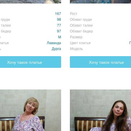
167
Рост
 груди
98
Обхват груди
 талии
77
Обхват талии
 бедер
97
Обхват бедер
р
M
Размер
латья
Лаванда
Цвет платья
ь
Дурга
Модель
Хочу такое платье
Хочу такое платье