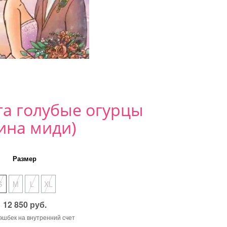
га голубые огурцы
ина миди)
Размер
S
M
L
XL
12 850 руб.
кэшбек на внутренний счет