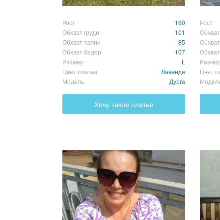
Рост
160
Рост
Обхват груди
101
Обхват
Обхват талии
85
Обхват
Обхват бедер
107
Обхват
Размер
L
Разме
Цвет платья
Лаванда
Цвет п
Модель
Дурга
Модел
Хочу такое платье