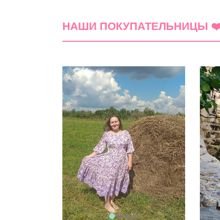
НАШИ ПОКУПАТЕЛЬНИЦЫ ❤
(0)
5 звёзд
4 звезды
3 звезды
2 звезды
1 звезда
Сортировка:
по дате добавления
по полезно
Ещё не добавлено ни одного комментария