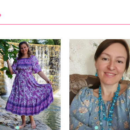
️
(0)
(0)
(0)
(0)
(0)
сти