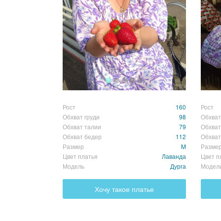
Рост
160
Рост
Обхват груди
98
Обхват
Обхват талии
79
Обхват
Обхват бедер
112
Обхват
Размер
M
Разме
Цвет платья
Лаванда
Цвет п
Модель
Дурга
Модел
Хочу такое платье