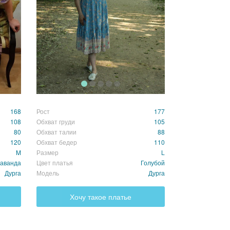
168
Рост
177
108
Обхват груди
105
80
Обхват талии
88
120
Обхват бедер
110
M
Размер
L
аванда
Цвет платья
Голубой
Дурга
Модель
Дурга
Хочу такое платье