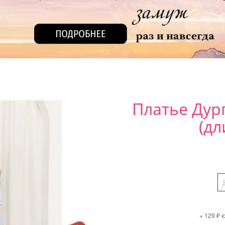
Платье Дур
(дл
+ 129 ₽ 