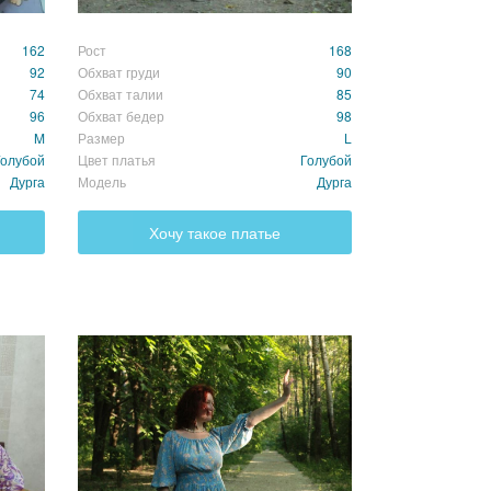
162
Рост
168
92
Обхват груди
90
74
Обхват талии
85
96
Обхват бедер
98
M
Размер
L
Голубой
Цвет платья
Голубой
Дурга
Модель
Дурга
Хочу такое платье