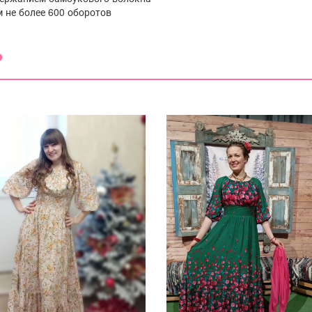
 не более 600 оборотов
️
(0)
(0)
(0)
(0)
(0)
сти