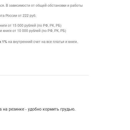
ься. В зависимости от общей обстановки и работы
та России от 222 руб.
ниги от 15 000 рублей (по РФ, РК, РБ)
и книги от 10 000 рублей (по РФ, РК, РБ)
на внутренний счет на все платья и книги.
к 1%
а на резинке - удобно кормить грудью.