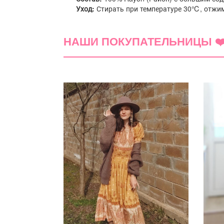
Уход:
Стирать при температуре 30℃, отжим
НАШИ ПОКУПАТЕЛЬНИЦЫ ❤
(0)
5 звёзд
4 звезды
3 звезды
2 звезды
1 звезда
Сортировка:
по дате добавления
по полезно
Ещё не добавлено ни одного комментария