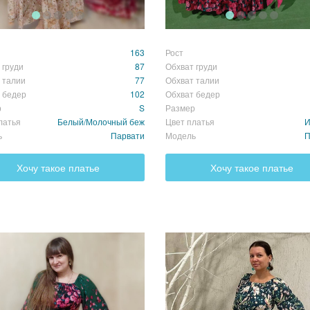
163
Рост
 груди
87
Обхват груди
 талии
77
Обхват талии
 бедер
102
Обхват бедер
р
S
Размер
латья
Белый/Молочный беж
Цвет платья
И
ь
Парвати
Модель
П
Хочу такое платье
Хочу такое платье