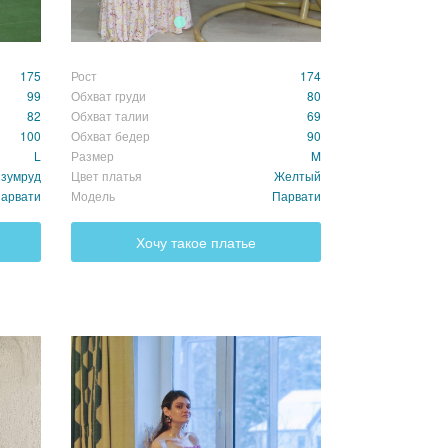
175
Рост
174
99
Обхват груди
80
82
Обхват талии
69
100
Обхват бедер
90
L
Размер
M
зумруд
Цвет платья
Желтый
арвати
Модель
Парвати
Хочу такое платье