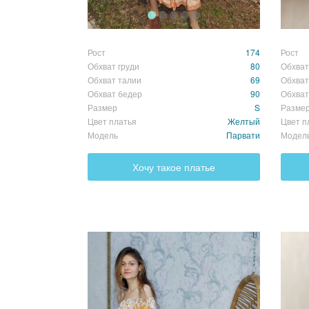
Рост
174
Рост
Обхват груди
80
Обхват
Обхват талии
69
Обхват
Обхват бедер
90
Обхват
Размер
S
Разме
Цвет платья
Желтый
Цвет п
Модель
Парвати
Модел
Хочу такое платье