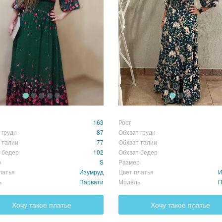
163
Рост
 груди
87
Обхват груди
 талии
77
Обхват талии
 бедер
102
Обхват бедер
р
S
Размер
латья
Изумруд
Цвет платья
И
ь
Парвати
Модель
П
Хочу такое платье
Хочу такое платье