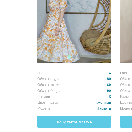
Рост
174
Рост
Обхват груди
80
Обхват
Обхват талии
69
Обхват
Обхват бедер
90
Обхват
Размер
S
Разме
Цвет платья
Желтый
Цвет п
Модель
Парвати
Модел
Хочу такое платье