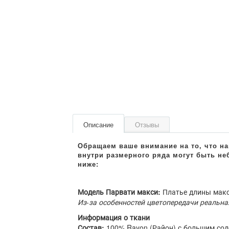
Описание
Отзывы
Модель Парвати макси:
Платье длины макси
Из-за особенностей цветопередачи реальна
Информация о ткани
Состав:
100% Rayon (Район) с большим со