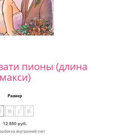
вати пионы (длина
макси)
Размер
S
M
L
XL
12 850 руб.
кэшбек на внутренний счет