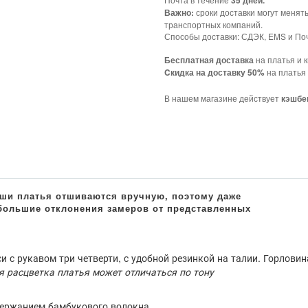
35 дней.
сроки доставки могут менят
Важно:
транспортных компаний.
Способы доставки: СДЭК, EMS и Поч
на платья и к
Бесплатная доставка
на платья 
Cкидка на доставку 50%
В нашем магазине действует
кэшбе
 с рукавом три четверти, с удобной резинкой на талии. Горловин
я расцветка платья может отличаться по тону
держанием бамбукового волокна