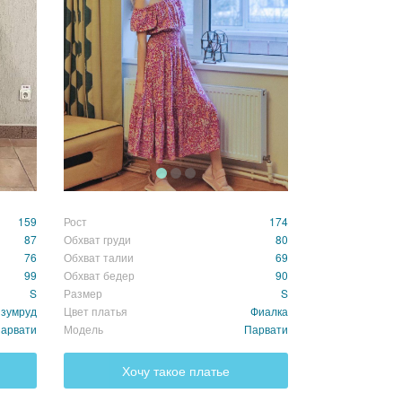
159
Рост
174
87
Обхват груди
80
76
Обхват талии
69
99
Обхват бедер
90
S
Размер
S
зумруд
Цвет платья
Фиалка
арвати
Модель
Парвати
Хочу такое платье