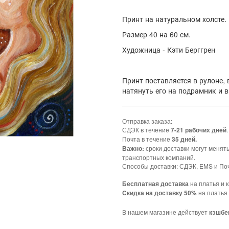
Принт на натуральном холсте.
Размер 40 на 60 см.
Художница - Кэти Берггрен
Принт поставляется в рулоне,
натянуть его на подрамник и 
Отправка заказа:
СДЭК в течение
.
7-21 рабочих дней
Почта в течение
35 дней.
сроки доставки могут менят
Важно:
транспортных компаний.
Способы доставки: СДЭК, EMS и Поч
на платья и к
Бесплатная доставка
на платья 
Cкидка на доставку 50%
В нашем магазине действует
кэшбе