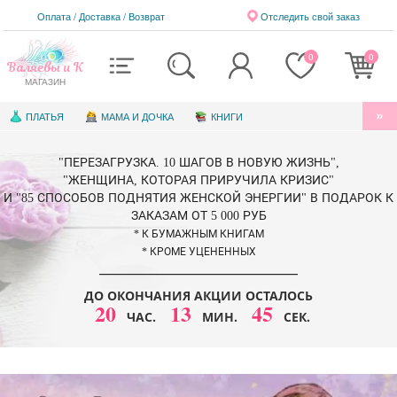
Оплата / Доставка
/
Возврат
Отследить свой заказ
0
0
Валяевы и К
МАГАЗИН
ПЛАТЬЯ
МАМА И ДОЧКА
КНИГИ
АУДИОКНИГИ
БЛАГОТВОРИТЕЛЬНОСТЬ
"ПЕРЕЗАГРУЗКА. 10 ШАГОВ В НОВУЮ ЖИЗНЬ",
КНИГИ ДЛЯ ДЕТЕЙ
ЭЛЕКТРОННЫЕ КНИГИ
"ЖЕНЩИНА, КОТОРАЯ ПРИРУЧИЛА КРИЗИС"
И "85 СПОСОБОВ ПОДНЯТИЯ ЖЕНСКОЙ ЭНЕРГИИ" В ПОДАРОК К
СЕРТИФИКАТЫ
ЗАКАЗАМ ОТ 5 000 РУБ
* К БУМАЖНЫМ КНИГАМ
* КРОМЕ УЦЕНЕННЫХ
ДО ОКОНЧАНИЯ АКЦИИ ОСТАЛОСЬ
20
13
45
ЧАС.
МИН.
СЕК.