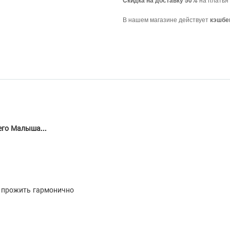
Cкидка на доставку 50%
В нашем магазине действует
кэшбе
его Малыша...
х прожить гармонично