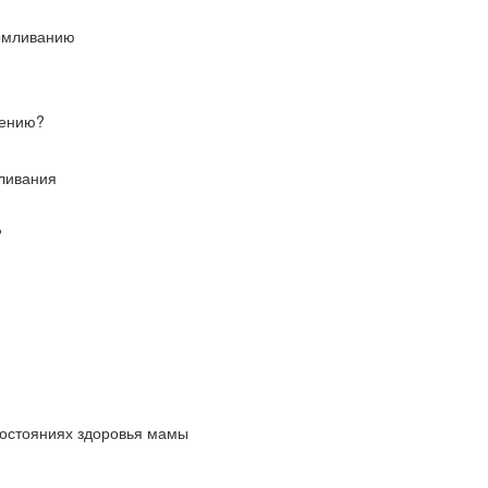
армливанию
лению?
мливания
?
состояниях здоровья мамы