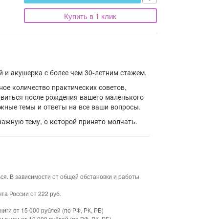
Купить в 1 клик
й и акушерка с более чем 30-летним стажем.
ное количество практических советов,
овиться после рождения вашего маленького
ажные темы и ответы на все ваши вопросы.
ажную тему, о которой принято молчать.
ься. В зависимости от общей обстановки и работы
та России от 222 руб.
ниги от 15 000 рублей (по РФ, РК, РБ)
и книги от 10 000 рублей (по РФ, РК, РБ)