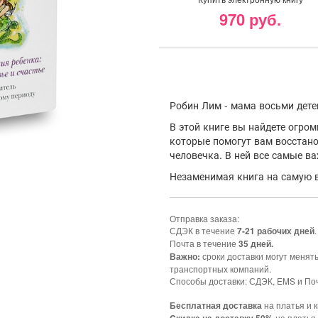
970 руб.
Робин Лим - мама восьми дете
В этой книге вы найдете огром
которые помогут вам восстан
человечка. В ней все самые в
Незаменимая книга на самую в
Отправка заказа:
СДЭК в течение
.
7-21 рабочих дней
Почта в течение
35 дней.
сроки доставки могут менят
Важно:
транспортных компаний.
Способы доставки: СДЭК, EMS и Поч
на платья и к
Бесплатная доставка
на платья 