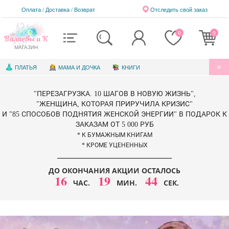
Оплата / Доставка
/
Возврат
Отследить свой заказ
0
0
Валяевы и К
МАГАЗИН
ПЛАТЬЯ
МАМА И ДОЧКА
КНИГИ
АУДИОКНИГИ
БЛАГОТВОРИТЕЛЬНОСТЬ
"ПЕРЕЗАГРУЗКА. 10 ШАГОВ В НОВУЮ ЖИЗНЬ",
КНИГИ ДЛЯ ДЕТЕЙ
ЭЛЕКТРОННЫЕ КНИГИ
"ЖЕНЩИНА, КОТОРАЯ ПРИРУЧИЛА КРИЗИС"
И "85 СПОСОБОВ ПОДНЯТИЯ ЖЕНСКОЙ ЭНЕРГИИ" В ПОДАРОК К
СЕРТИФИКАТЫ
ЗАКАЗАМ ОТ 5 000 РУБ
* К БУМАЖНЫМ КНИГАМ
* КРОМЕ УЦЕНЕННЫХ
ДО ОКОНЧАНИЯ АКЦИИ ОСТАЛОСЬ
16
19
43
ЧАС.
МИН.
СЕК.