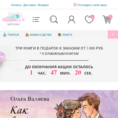
Оплата / Доставка
/
Возврат
Отследить свой заказ
0
0
Валяевы и К
МАГАЗИН
ПЛАТЬЯ
МАМА И ДОЧКА
КНИГИ
АУДИОКНИГИ
БЛАГОТВОРИТЕЛЬНОСТЬ
ТРИ КНИГИ В ПОДАРОК К ЗАКАЗАМ ОТ 5 000 РУБ
КНИГИ ДЛЯ ДЕТЕЙ
ЭЛЕКТРОННЫЕ КНИГИ
* К БУМАЖНЫМ КНИГАМ
СЕРТИФИКАТЫ
ДО ОКОНЧАНИЯ АКЦИИ ОСТАЛОСЬ
1
47
20
ЧАС.
МИН.
СЕК.