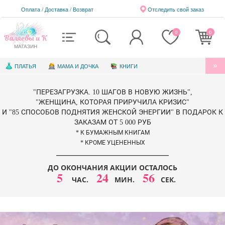
Оплата / Доставка
/
Возврат
Отследить свой заказ
0
0
Валяевы и К
МАГАЗИН
ПЛАТЬЯ
МАМА И ДОЧКА
КНИГИ
АУДИОКНИГИ
БЛАГОТВОРИТЕЛЬНОСТЬ
"ПЕРЕЗАГРУЗКА. 10 ШАГОВ В НОВУЮ ЖИЗНЬ",
КНИГИ ДЛЯ ДЕТЕЙ
ЭЛЕКТРОННЫЕ КНИГИ
"ЖЕНЩИНА, КОТОРАЯ ПРИРУЧИЛА КРИЗИС"
И "85 СПОСОБОВ ПОДНЯТИЯ ЖЕНСКОЙ ЭНЕРГИИ" В ПОДАРОК К
СЕРТИФИКАТЫ
ЗАКАЗАМ ОТ 5 000 РУБ
* К БУМАЖНЫМ КНИГАМ
* КРОМЕ УЦЕНЕННЫХ
ДО ОКОНЧАНИЯ АКЦИИ ОСТАЛОСЬ
5
24
56
ЧАС.
МИН.
СЕК.