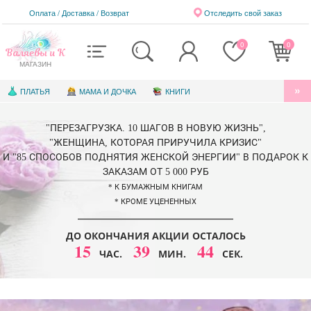
Оплата / Доставка
/
Возврат
Отследить свой заказ
0
0
Валяевы и К
МАГАЗИН
ПЛАТЬЯ
МАМА И ДОЧКА
КНИГИ
АУДИОКНИГИ
БЛАГОТВОРИТЕЛЬНОСТЬ
"ПЕРЕЗАГРУЗКА. 10 ШАГОВ В НОВУЮ ЖИЗНЬ",
КНИГИ ДЛЯ ДЕТЕЙ
ЭЛЕКТРОННЫЕ КНИГИ
"ЖЕНЩИНА, КОТОРАЯ ПРИРУЧИЛА КРИЗИС"
И "85 СПОСОБОВ ПОДНЯТИЯ ЖЕНСКОЙ ЭНЕРГИИ" В ПОДАРОК К
СЕРТИФИКАТЫ
ЗАКАЗАМ ОТ 5 000 РУБ
* К БУМАЖНЫМ КНИГАМ
* КРОМЕ УЦЕНЕННЫХ
ДО ОКОНЧАНИЯ АКЦИИ ОСТАЛОСЬ
15
39
44
ЧАС.
МИН.
СЕК.