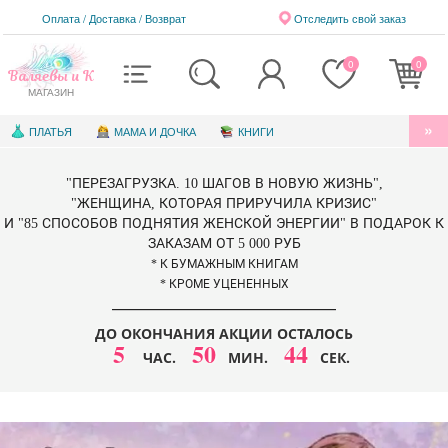
Оплата / Доставка
/
Возврат
Отследить свой заказ
0
0
Валяевы и К
МАГАЗИН
ПЛАТЬЯ
МАМА И ДОЧКА
КНИГИ
АУДИОКНИГИ
БЛАГОТВОРИТЕЛЬНОСТЬ
"ПЕРЕЗАГРУЗКА. 10 ШАГОВ В НОВУЮ ЖИЗНЬ",
КНИГИ ДЛЯ ДЕТЕЙ
ЭЛЕКТРОННЫЕ КНИГИ
"ЖЕНЩИНА, КОТОРАЯ ПРИРУЧИЛА КРИЗИС"
И "85 СПОСОБОВ ПОДНЯТИЯ ЖЕНСКОЙ ЭНЕРГИИ" В ПОДАРОК К
СЕРТИФИКАТЫ
ЗАКАЗАМ ОТ 5 000 РУБ
* К БУМАЖНЫМ КНИГАМ
* КРОМЕ УЦЕНЕННЫХ
ДО ОКОНЧАНИЯ АКЦИИ ОСТАЛОСЬ
5
50
42
ЧАС.
МИН.
СЕК.