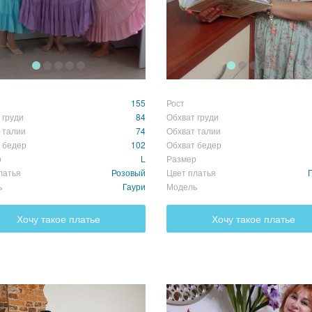
155
Рост
 груди
84
Обхват груди
 талии
74
Обхват талии
 бедер
102
Обхват бедер
р
L
Размер
латья
Розовый
Цвет платья
ь
Гаури
Модель
Хочу такое платье
Хочу такое платье