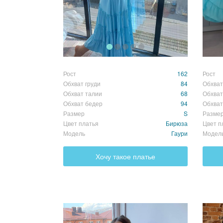
Рост
162
Рост
Обхват груди
84
Обхват
Обхват талии
68
Обхват
Обхват бедер
94
Обхват
Размер
S
Разме
Цвет платья
Бирюза
Цвет п
Модель
Гаури
Модел
Хочу такое платье