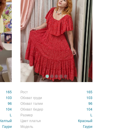
165
Рост
165
103
Обхват груди
103
96
Обхват талии
96
104
Обхват бедер
104
L
Размер
L
Желтый
Цвет платья
Красный
Гаури
Модель
Гаури