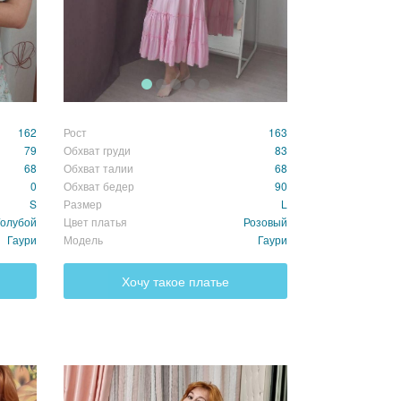
162
Рост
163
79
Обхват груди
83
68
Обхват талии
68
0
Обхват бедер
90
S
Размер
L
Голубой
Цвет платья
Розовый
Гаури
Модель
Гаури
Хочу такое платье