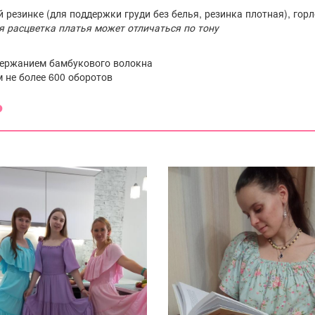
 резинке (для поддержки груди без белья, резинка плотная), гор
я расцветка платья может отличаться по тону
держанием бамбукового волокна
 не более 600 оборотов
️
(0)
(0)
(0)
(0)
(0)
сти