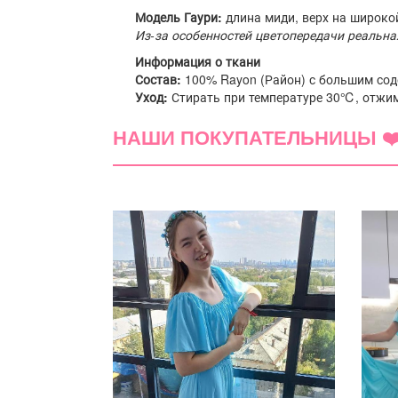
Модель Гаури:
длина миди, верх на широкой
Из-за особенностей цветопередачи реальна
Информация о ткани
Состав:
100% Rayon (Район) с большим со
Уход:
Стирать при температуре 30℃, отжим
НАШИ ПОКУПАТЕЛЬНИЦЫ ❤
(0)
5 звёзд
4 звезды
3 звезды
2 звезды
1 звезда
Сортировка:
по дате добавления
по полезно
Ещё не добавлено ни одного комментария