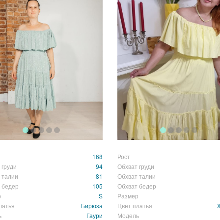
168
Рост
 груди
94
Обхват груди
 талии
81
Обхват талии
 бедер
105
Обхват бедер
р
S
Размер
латья
Бирюза
Цвет платья
ь
Гаури
Модель