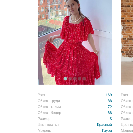
Рост
169
Рост
Обхват груди
88
Обхват
Обхват талии
72
Обхват
Обхват бедер
88
Обхват
Размер
S
Разме
Цвет платья
Красный
Цвет п
Модель
Гаури
Модел