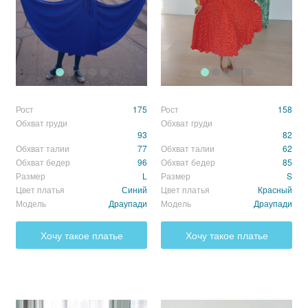
3 звезды
(0)
2 звезды
(0)
1 звезда
(0)
Рост
175
Рост
158
Обхват груди
Обхват груди
93
82
Обхват талии
77
Обхват талии
62
Обхват бедер
96
Обхват бедер
85
Размер
L
Размер
S
Цвет платья
Синий
Цвет платья
Красный
Сортировка:
по дате добавления
по полезности
Модель
Драупади
Модель
Драупади
Ещё не добавлено ни одного комментария
Хочу такое платье
Хочу такое платье