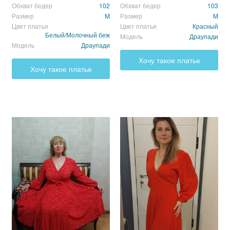
Обхват бедер
102
Обхват бедер
103
Размер
M
Размер
M
Цвет платья
Цвет платья
Красный
Белый/Молочный беж
Модель
Драупади
Модель
Драупади
Хочу такое платье
Хочу такое платье