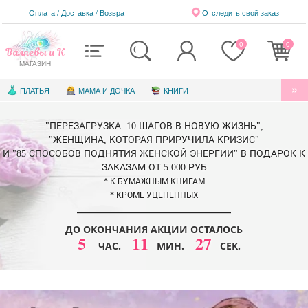
Оплата / Доставка
/
Возврат
Отследить свой заказ
0
0
Валяевы и К
МАГАЗИН
ПЛАТЬЯ
МАМА И ДОЧКА
КНИГИ
АУДИОКНИГИ
БЛАГОТВОРИТЕЛЬНОСТЬ
"ПЕРЕЗАГРУЗКА. 10 ШАГОВ В НОВУЮ ЖИЗНЬ",
КНИГИ ДЛЯ ДЕТЕЙ
ЭЛЕКТРОННЫЕ КНИГИ
"ЖЕНЩИНА, КОТОРАЯ ПРИРУЧИЛА КРИЗИС"
И "85 СПОСОБОВ ПОДНЯТИЯ ЖЕНСКОЙ ЭНЕРГИИ" В ПОДАРОК К
СЕРТИФИКАТЫ
ЗАКАЗАМ ОТ 5 000 РУБ
* К БУМАЖНЫМ КНИГАМ
* КРОМЕ УЦЕНЕННЫХ
ДО ОКОНЧАНИЯ АКЦИИ ОСТАЛОСЬ
5
11
25
ЧАС.
МИН.
СЕК.