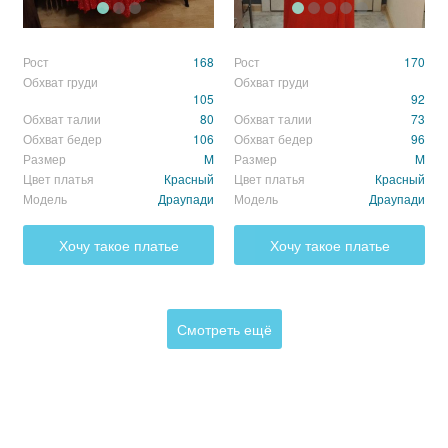
Рост
168
Рост
170
Обхват груди
Обхват груди
105
92
Обхват талии
80
Обхват талии
73
Обхват бедер
106
Обхват бедер
96
Размер
M
Размер
M
Цвет платья
Красный
Цвет платья
Красный
Модель
Драупади
Модель
Драупади
Хочу такое платье
Хочу такое платье
Смотреть ещё