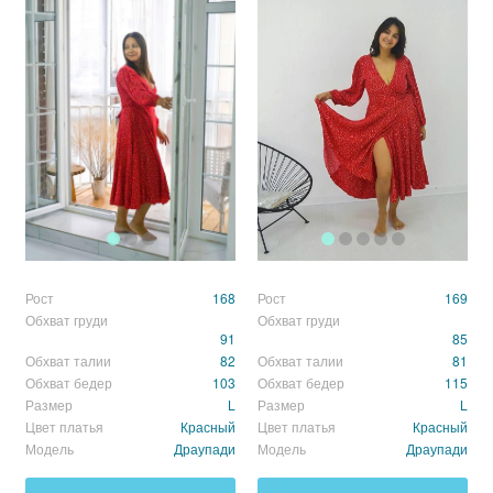
Рост
168
Рост
169
Обхват груди
Обхват груди
91
85
Обхват талии
82
Обхват талии
81
Обхват бедер
103
Обхват бедер
115
Размер
L
Размер
L
Цвет платья
Красный
Цвет платья
Красный
Модель
Драупади
Модель
Драупади