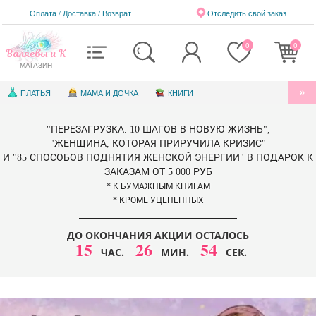
Оплата / Доставка
/
Возврат
Отследить свой заказ
0
0
Валяевы и К
МАГАЗИН
ПЛАТЬЯ
МАМА И ДОЧКА
КНИГИ
АУДИОКНИГИ
БЛАГОТВОРИТЕЛЬНОСТЬ
"ПЕРЕЗАГРУЗКА. 10 ШАГОВ В НОВУЮ ЖИЗНЬ",
КНИГИ ДЛЯ ДЕТЕЙ
ЭЛЕКТРОННЫЕ КНИГИ
"ЖЕНЩИНА, КОТОРАЯ ПРИРУЧИЛА КРИЗИС"
И "85 СПОСОБОВ ПОДНЯТИЯ ЖЕНСКОЙ ЭНЕРГИИ" В ПОДАРОК К
СЕРТИФИКАТЫ
ЗАКАЗАМ ОТ 5 000 РУБ
* К БУМАЖНЫМ КНИГАМ
* КРОМЕ УЦЕНЕННЫХ
ДО ОКОНЧАНИЯ АКЦИИ ОСТАЛОСЬ
15
26
50
ЧАС.
МИН.
СЕК.