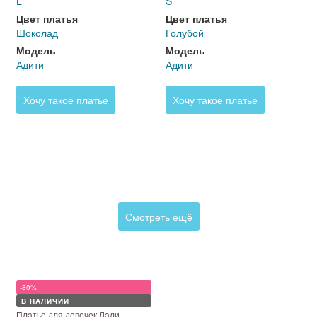
L
S
Цвет платья
Цвет платья
Шоколад
Голубой
Модель
Модель
Адити
Адити
Хочу такое платье
Хочу такое платье
Смотреть ещё
-80%
В НАЛИЧИИ
Платье для девочек Лали