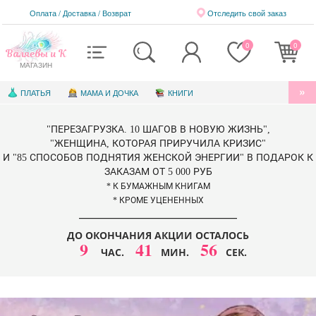
Оплата / Доставка
/
Возврат
Отследить свой заказ
0
0
Валяевы и К
МАГАЗИН
ПЛАТЬЯ
МАМА И ДОЧКА
КНИГИ
АУДИОКНИГИ
БЛАГОТВОРИТЕЛЬНОСТЬ
"ПЕРЕЗАГРУЗКА. 10 ШАГОВ В НОВУЮ ЖИЗНЬ",
КНИГИ ДЛЯ ДЕТЕЙ
ЭЛЕКТРОННЫЕ КНИГИ
"ЖЕНЩИНА, КОТОРАЯ ПРИРУЧИЛА КРИЗИС"
И "85 СПОСОБОВ ПОДНЯТИЯ ЖЕНСКОЙ ЭНЕРГИИ" В ПОДАРОК К
СЕРТИФИКАТЫ
ЗАКАЗАМ ОТ 5 000 РУБ
* К БУМАЖНЫМ КНИГАМ
* КРОМЕ УЦЕНЕННЫХ
ДО ОКОНЧАНИЯ АКЦИИ ОСТАЛОСЬ
9
41
52
ЧАС.
МИН.
СЕК.