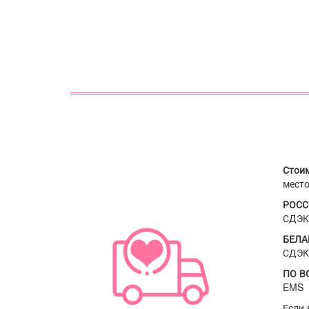
Стои
мест
РОС
СДЭК 
БЕЛ
СДЭК
ПО 
EMS
Если все товары в наличии, наши феи склада сформируют и отправят ваш заказ на доставку в течение трех недель! Это