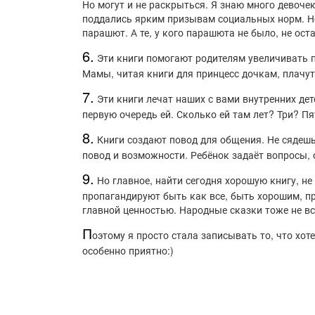
Но могут и не раскрыться. Я знаю много девоч
поддались ярким призывам социальных норм. Но 
парашют. А те, у кого парашюта не было, не ост
6.
Эти книги помогают родителям увеличивать пр
Мамы, читая книги для принцесс дочкам, плачут
7.
Эти книги лечат наших с вами внутренних дет
первую очередь ей. Сколько ей там лет? Три? П
8.
Книги создают повод для общения. Не сядешь 
повод и возможности. Ребёнок задаёт вопросы, 
9.
Но главное, найти сегодня хорошую книгу, н
пропагандируют быть как все, быть хорошим, п
главной ценностью. Народные сказки тоже не все
П
оэтому я просто стала записывать то, что хот
особенно приятно:)