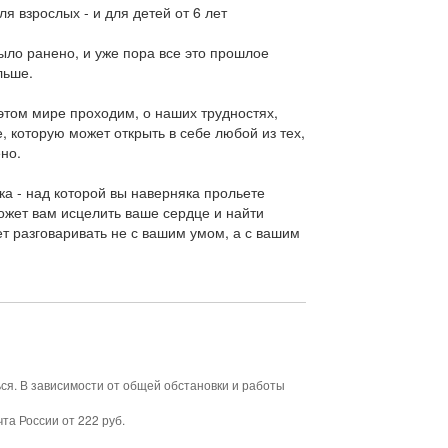
я взрослых - и для детей от 6 лет
ыло ранено, и уже пора все это прошлое
льше.
 этом мире проходим, о наших трудностях,
, которую может открыть в себе любой из тех,
но.
ка - над которой вы наверняка прольете
может вам исцелить ваше сердце и найти
дет разговаривать не с вашим умом, а с вашим
ься. В зависимости от общей обстановки и работы
та России от 222 руб.