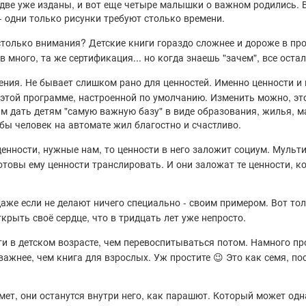
 две уже изданы, и вот еще четыре малышки о важном родились. В
- одни только рисунки требуют столько времени.
столько внимания? Детские книги гораздо сложнее и дороже в пр
 много, та же сертификация... но когда знаешь "зачем", все оста
ния. Не бывает слишком рано для ценностей. Именно ценности и 
этой программе, настроенной по умолчанию. Изменить можно, эт
им дать детям "самую важную базу" в виде образования, жилья, м
обы человек на автомате жил благостно и счастливо.
енности, нужные нам, то ценности в него заложит социум. Мультик
отовы ему ценности транслировать. И они заложат те ценности, 
же если не делают ничего специально - своим примером. Вот тол
ткрыть своё сердце, что в тридцать лет уже непросто.
 в детском возрасте, чем перевоспитываться потом. Намного пр
жнее, чем книга для взрослых. Уж простите 😉 Это как семя, пос
мет, они останутся внутри него, как парашют. Который может одн