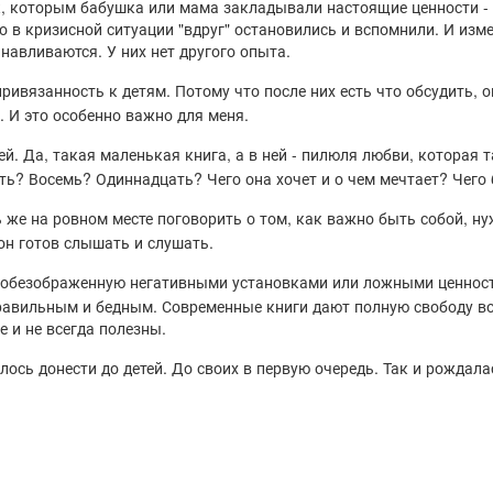
ек, которым бабушка или мама закладывали настоящие ценности -
в кризисной ситуации "вдруг" остановились и вспомнили. И изме
анавливаются. У них нет другого опыта.
ивязанность к детям. Потому что после них есть что обсудить, 
. И это особенно важно для меня.
ей. Да, такая маленькая книга, а в ней - пилюля любви, которая 
ять? Восемь? Одиннадцать? Чего она хочет и о чем мечтает? Чего
же на ровном месте поговорить о том, как важно быть собой, ну
он готов слышать и слушать.
е обезображенную негативными установками или ложными ценност
равильным и бедным. Современные книги дают полную свободу во
 и не всегда полезны.
елось донести до детей. До своих в первую очередь. Так и рождала