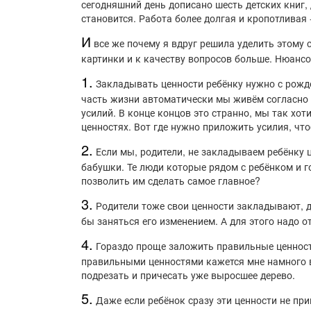
сегодняшний день дописано шесть детских книг,
становится. Работа более долгая и кропотливая 
И
все же почему я вдруг решила уделить этому 
картинки и к качеству вопросов больше. Нюансов
1️.
Закладывать ценности ребёнку нужно с рожде
часть жизни автоматически мы живём согласно 
усилий. В конце концов это странно, мы так хот
ценностях. Вот где нужно приложить усилия, чт
2.
Если мы, родители, не закладываем ребёнку ц
бабушки. Те люди которые рядом с ребёнком и г
позволить им сделать самое главное?
3.
Родители тоже свои ценности закладывают, да
бы заняться его изменением. А для этого надо о
4.
Гораздо проще заложить правильные ценности
правильными ценностями кажется мне намного ва
подрезать и причесать уже выросшее дерево.
5.
Даже если ребёнок сразу эти ценности не при