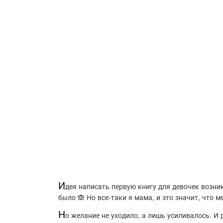
И
дея написать первую книгу для девочек возник
было 🙈 Но все-таки я мама, и это значит, что 
Н
о желание не уходило, а лишь усиливалось. И р