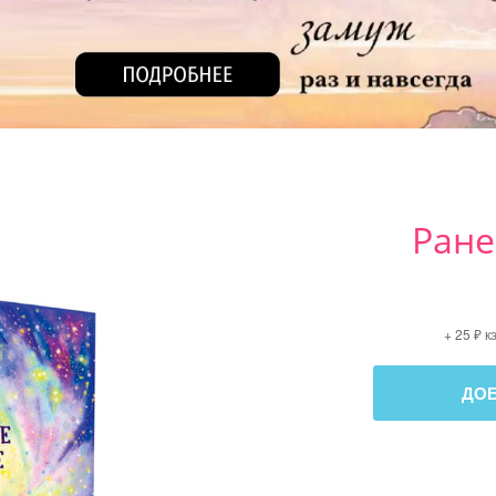
Ране
+ 25 ₽ 
ДО