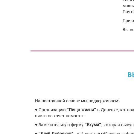
макси
Почто
При
Вы в
В
На постоянной основе мы поддерживаем:
♥ Организацию
"Пища жизни"
в Донецке, котора
никто не хочет помогать.
♥ Замечательную ферму
"Бхуми"
, которая выкуп
♥
"Клуб Добряков
" - в Инстаграм @masha_suban