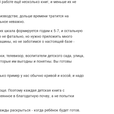
 работе ещё несколько книг, и меньше их не
оизводстве, дольше времени тратится на
льное неважно.
их шкала формируется годам к 5-7, и остальную
о не фатально, но нужно приложить много
ашины, но не заботимся о настоящей базе -
и, телевизор, воспитатели детского сада, улица,
которые им выгодны и понятны. Вы готовы
ько пример у нас обычно кривой и косой, и надо
още. Поэтому каждая детская книга с
еянное в благодатную почву, а не попытки
ажды раскрыться - когда ребёнок будет готов.