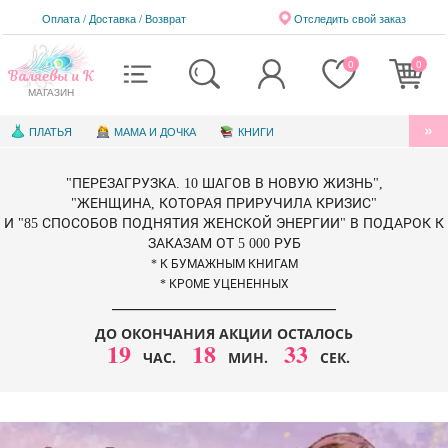
Оплата / Доставка
/
Возврат
Отследить свой заказ
0
0
Валяевы и К
МАГАЗИН
ПЛАТЬЯ
МАМА И ДОЧКА
КНИГИ
АУДИОКНИГИ
БЛАГОТВОРИТЕЛЬНОСТЬ
"ПЕРЕЗАГРУЗКА. 10 ШАГОВ В НОВУЮ ЖИЗНЬ",
КНИГИ ДЛЯ ДЕТЕЙ
ЭЛЕКТРОННЫЕ КНИГИ
"ЖЕНЩИНА, КОТОРАЯ ПРИРУЧИЛА КРИЗИС"
И "85 СПОСОБОВ ПОДНЯТИЯ ЖЕНСКОЙ ЭНЕРГИИ" В ПОДАРОК К
СЕРТИФИКАТЫ
ЗАКАЗАМ ОТ 5 000 РУБ
* К БУМАЖНЫМ КНИГАМ
* КРОМЕ УЦЕНЕННЫХ
ДО ОКОНЧАНИЯ АКЦИИ ОСТАЛОСЬ
19
18
33
ЧАС.
МИН.
СЕК.