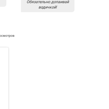
Обязательно допаивай
водичкой!
росмотров