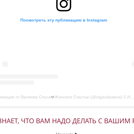
Посмотреть эту публикацию в Instagram
икация от Валяева Ольга❤️Женское Счастье (@olgavalyaeva)
5 Июл 2017 в 12:08 PDT
НАЕТ, ЧТО ВАМ НАДО ДЕЛАТЬ С ВАШИМ
Нажмите ▶️