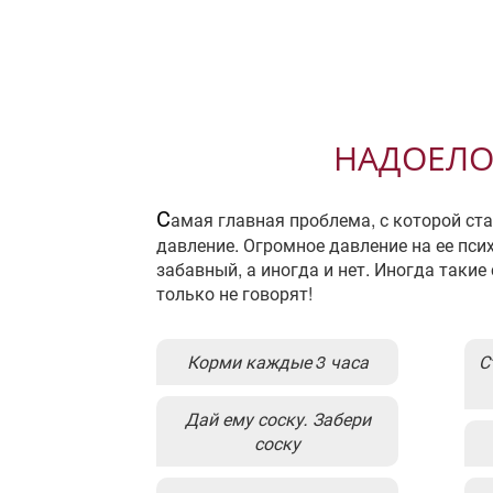
НАДОЕЛО
С
амая главная проблема, с которой ст
давление. Огромное давление на ее пси
забавный, а иногда и нет. Иногда такие
только не говорят!
Корми каждые 3 часа
Ставь прививки! Не ставь
Дай ему соску. Забери
соску