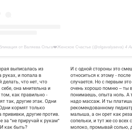
бликация от Валяева Ольга❤️Женское Счастье (@olgavalyaeva)
4 Авг 2017 в 10:35
орая выписалась из
И с одной стороны это см
руках, и попала в
относиться к этому - после
 делать, что нет, что
случается. Но с первым это
 себе, она мнительна и
очень хорошо помню – ты в
том, как правильно -
понимаешь, опыта ноль. А 
ят так, другие этак. Одни
надо массаж. И ты платишь
 Одни кормят только
рекомендованному педиатр
а прививки, другие против.
малыша, а он орет как рез
е за "не приручай к рукам"
сопельки, и тут же со всех 
 И как быть?
молоко, промывай солью, 