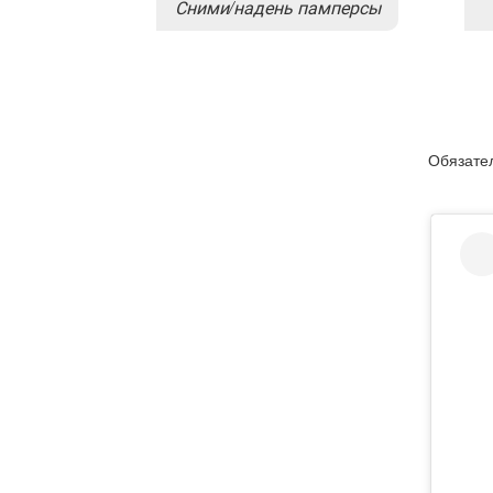
Сними/надень памперсы
Обязател