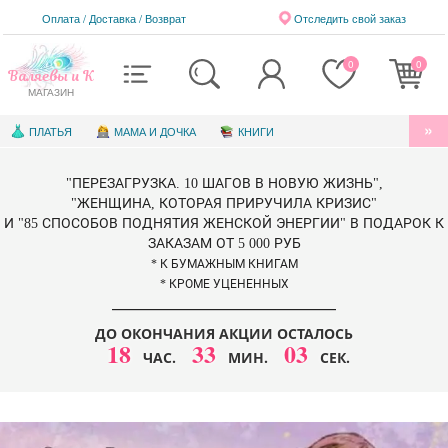
Оплата / Доставка
/
Возврат
Отследить свой заказ
0
0
Валяевы и К
МАГАЗИН
ПЛАТЬЯ
МАМА И ДОЧКА
КНИГИ
АУДИОКНИГИ
БЛАГОТВОРИТЕЛЬНОСТЬ
"ПЕРЕЗАГРУЗКА. 10 ШАГОВ В НОВУЮ ЖИЗНЬ",
КНИГИ ДЛЯ ДЕТЕЙ
ЭЛЕКТРОННЫЕ КНИГИ
"ЖЕНЩИНА, КОТОРАЯ ПРИРУЧИЛА КРИЗИС"
И "85 СПОСОБОВ ПОДНЯТИЯ ЖЕНСКОЙ ЭНЕРГИИ" В ПОДАРОК К
СЕРТИФИКАТЫ
ЗАКАЗАМ ОТ 5 000 РУБ
* К БУМАЖНЫМ КНИГАМ
* КРОМЕ УЦЕНЕННЫХ
ДО ОКОНЧАНИЯ АКЦИИ ОСТАЛОСЬ
18
33
01
ЧАС.
МИН.
СЕК.