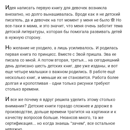
И
дея написать первую книгу для девочек возникла
внезапно, но долго вынашивалась. Вроде как я не детский
писатель, да и девочек на тот момент у меня не было 🙈 Но
все-таки я мама, и это значит, что меня очень заботит тема
детской литературы, которая бы помогала развивать детей
в нужную сторону.
Н
о желание не уходило, а лишь усиливалось. И родилась
первая книга по принцесс. Вместе с Эвой пришла. Эва ее
писала со мной. А потом вторая, третья... на сегодняшний
день дописано шесть детских книг, две уже изданы, и вот
еще четыре малышки о важном родились. В работе ещё
несколько книг, и меньше их не становится. Работа более
долгая и кропотливая - одни только рисунки требуют
столько времени.
И
все же почему я вдруг решила уделить этому столько
внимания? Детские книги гораздо сложнее и дороже в
производстве, дольше времени тратится на картинки и к
качеству вопросов больше. Нюансов много, та же
сертификация... но когда знаешь "зачем", все остальное
неважно.