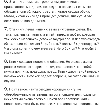
6.
Эти книги помогают родителям увеличивать
привязанность к детям. Потому что после них есть что
обсудить, они сближают, растапливают сердца обоих.
Мамы, читая книги для принцесс дочкам, плачут. И это
особенно важно для меня.
7.
Эти книги лечат наших с вами внутренних детей. Да,
такая маленькая книга, а в ней - пилюля любви, которая
так нужна маленькой девочке внутри вас. В первую очередь
ей. Сколько ей там лет? Три? Пять? Восемь? Одиннадцать?
Чего она хочет и о чем мечтает? Чего боится? Что любит?
Вы знаете?
8.
Книги создают повод для общения. Не сядешь же на
ровном месте поговорить о том, как важно быть собой,
нужна причина, подводка, повод. Книги дают такой повод и
возможности. Ребёнок задаёт вопросы, он готов слышать и
слушать.
9.
Но главное, найти сегодня хорошую книгу, не
обезображенную негативными установками или ложными
ценностями очень сложно. Почти все советские книги
пропагандируют быть как все, быть хорошим, правильным