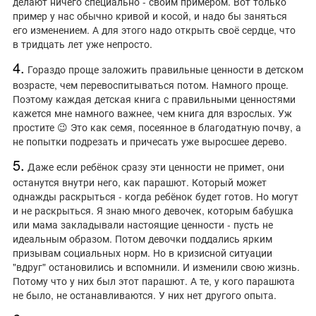
делают ничего специально - своим примером. Вот только
пример у нас обычно кривой и косой, и надо бы заняться
его изменением. А для этого надо открыть своё сердце, что
в тридцать лет уже непросто.
4.
Гораздо проще заложить правильные ценности в детском
возрасте, чем перевоспитываться потом. Намного проще.
Поэтому каждая детская книга с правильными ценностями
кажется мне намного важнее, чем книга для взрослых. Уж
простите 😉 Это как семя, посеянное в благодатную почву, а
не попытки подрезать и причесать уже выросшее дерево.
5.
Даже если ребёнок сразу эти ценности не примет, они
останутся внутри него, как парашют. Который может
однажды раскрыться - когда ребёнок будет готов. Но могут
и не раскрыться. Я знаю много девочек, которым бабушка
или мама закладывали настоящие ценности - пусть не
идеальным образом. Потом девочки поддались ярким
призывам социальных норм. Но в кризисной ситуации
"вдруг" остановились и вспомнили. И изменили свою жизнь.
Потому что у них был этот парашют. А те, у кого парашюта
не было, не останавливаются. У них нет другого опыта.