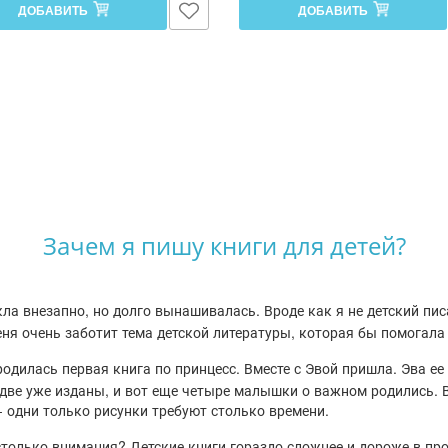
ДОБАВИТЬ
ДОБАВИТЬ
Зачем я пишу книги для детей?
ла внезапно, но долго вынашивалась. Вроде как я не детский писа
меня очень заботит тема детской литературы, которая бы помогала
одилась первая книга по принцесс. Вместе с Эвой пришла. Эва ее 
 две уже изданы, и вот еще четыре малышки о важном родились. В
- одни только рисунки требуют столько времени.
столько внимания? Детские книги гораздо сложнее и дороже в пр