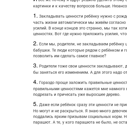
картинки и к качеству вопросов больше. Нюансов
1️.
Закладывать ценности ребёнку нужно с рожде
часть жизни автоматически мы живём согласно 
усилий. В конце концов это странно, мы так хот
ценностях. Вот где нужно приложить усилия, чт
2.
Если мы, родители, не закладываем ребёнку ц
бабушки. Те люди которые рядом с ребёнком и г
позволить им сделать самое главное?
3.
Родители тоже свои ценности закладывают, да
бы заняться его изменением. А для этого надо о
4.
Гораздо проще заложить правильные ценности
правильными ценностями кажется мне намного ва
подрезать и причесать уже выросшее дерево.
5.
Даже если ребёнок сразу эти ценности не при
Но могут и не раскрыться. Я знаю много девоч
поддались ярким призывам социальных норм. Но 
парашют. А те, у кого парашюта не было, не ост