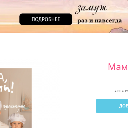
Мам
+ 30 ₽ 
ДО