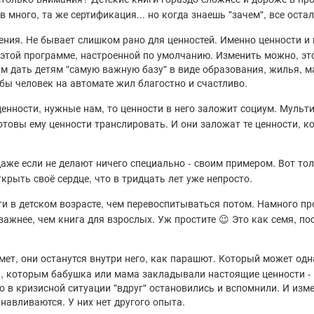
 много, та же сертификация... но когда знаешь "зачем", все оста
ния. Не бывает слишком рано для ценностей. Именно ценности и 
этой программе, настроенной по умолчанию. Изменить можно, эт
им дать детям "самую важную базу" в виде образования, жилья, м
обы человек на автомате жил благостно и счастливо.
енности, нужные нам, то ценности в него заложит социум. Мультик
отовы ему ценности транслировать. И они заложат те ценности, 
же если не делают ничего специально - своим примером. Вот тол
ткрыть своё сердце, что в тридцать лет уже непросто.
 в детском возрасте, чем перевоспитываться потом. Намного пр
жнее, чем книга для взрослых. Уж простите 😉 Это как семя, пос
мет, они останутся внутри него, как парашют. Который может одн
ек, которым бабушка или мама закладывали настоящие ценности -
в кризисной ситуации "вдруг" остановились и вспомнили. И изме
анавливаются. У них нет другого опыта.