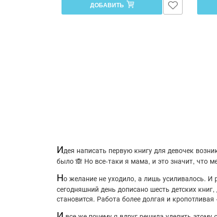
ДОБАВИТЬ
И
дея написать первую книгу для девочек возник
было 🙈 Но все-таки я мама, и это значит, что 
Н
о желание не уходило, а лишь усиливалось. И р
сегодняшний день дописано шесть детских книг,
становится. Работа более долгая и кропотливая 
И
все же почему я вдруг решила уделить этому 