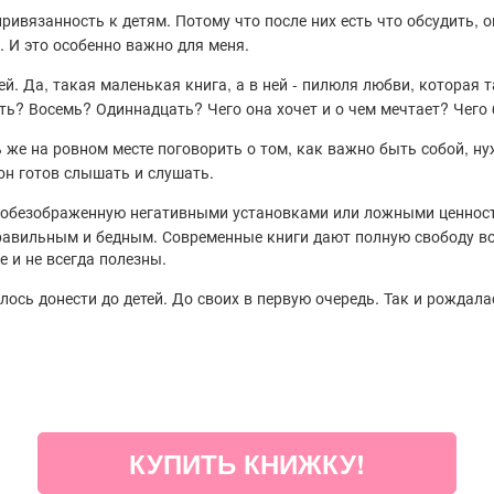
ивязанность к детям. Потому что после них есть что обсудить, 
. И это особенно важно для меня.
ей. Да, такая маленькая книга, а в ней - пилюля любви, которая 
ять? Восемь? Одиннадцать? Чего она хочет и о чем мечтает? Чего
же на ровном месте поговорить о том, как важно быть собой, ну
он готов слышать и слушать.
е обезображенную негативными установками или ложными ценност
равильным и бедным. Современные книги дают полную свободу во
 и не всегда полезны.
елось донести до детей. До своих в первую очередь. Так и рождала
КУПИТЬ КНИЖКУ!