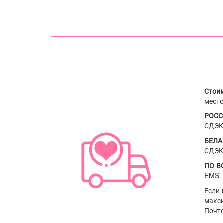
Стои
мест
РОС
СДЭК 
БЕЛ
СДЭК
ПО 
EMS
Если все товары в наличии, наши феи склада сформируют и отправят ваш заказ на доставку в течение трех недель! Это
макси
Почто